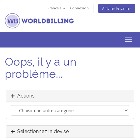
Français
Connexion
Afficher le panier
Bascu
la
navig
Oops, il y a un
problème...
Actions
Sélectionnez la devise