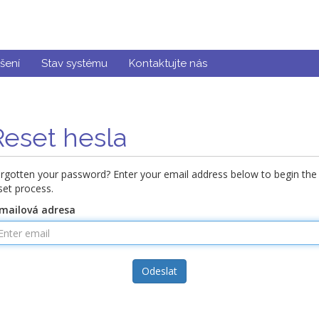
šení
Stav systému
Kontaktujte nás
Reset hesla
rgotten your password? Enter your email address below to begin the
set process.
mailová adresa
Odeslat