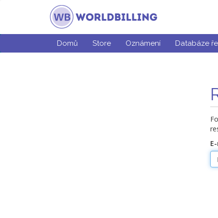
Domů
Store
Oznámení
Databáze ře
Fo
re
E-