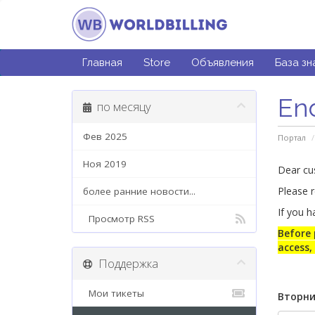
Главная
Store
Объявления
База зн
End
по месяцу
Фев 2025
Портал
Ноя 2019
Dear cu
Please 
более ранние новости...
If you h
Просмотр RSS
Before 
access,
Поддержка
Мои тикеты
Вторни