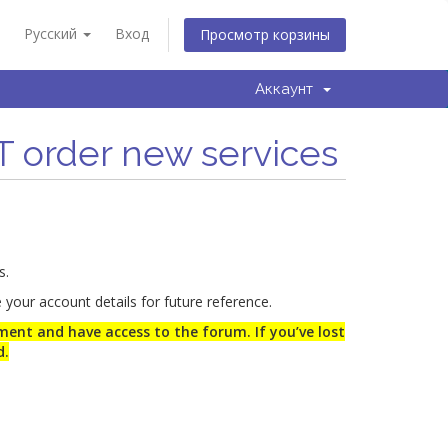
Русский
Вход
Просмотр корзины
Аккаунт
T order new services
s.
your account details for future reference.
ent and have access to the forum. If you’ve lost
d.