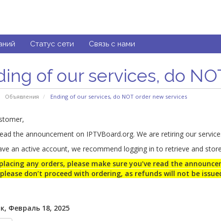
аний
Статус сети
Связь с нами
ing of our services, do NO
Объявления
Ending of our services, do NOT order new services
stomer,
read the announcement on IPTVBoard.org. We are retiring our service
ave an active account, we recommend logging in to retrieve and store 
placing any orders, please make sure you’ve read the announcem
 please don’t proceed with ordering, as refunds will not be issue
к, Февраль 18, 2025